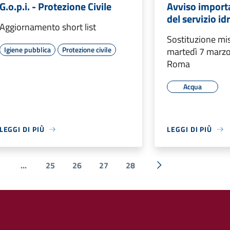
G.o.p.i. - Protezione Civile
Avviso importa
del servizio id
Aggiornamento short list
Sostituzione mi
Igiene pubblica
Protezione civile
martedì 7 marzo
Roma
Acqua
LEGGI DI PIÙ
LEGGI DI PIÙ
...
25
26
27
28
ente
Successiva »