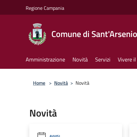
Salta al contenuto principale
Regione Campania
Comune di Sant'Arseni
Amministrazione
Novità
Servizi
Vivere 
Home
>
Novità
>
Novità
Novità
AVVISI