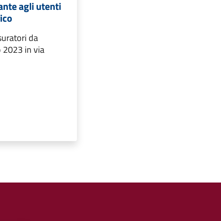
nte agli utenti
rico
suratori da
 2023 in via