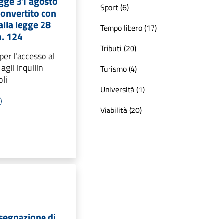
egge 31 agosto
Sport (6)
convertito con
alla legge 28
Tempo libero (17)
n. 124
Tributi (20)
per l'accesso al
gli inquilini
Turismo (4)
li
Università (1)
Viabilità (20)
ssegnazione di