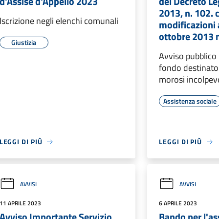
d'Assise d'Appello 2023
del Decreto L
2013, n. 102. 
Iscrizione negli elenchi comunali
modificazioni 
ottobre 2013 
Giustizia
Avviso pubblico 
fondo destinato a
morosi incolpevo
Assistenza sociale
LEGGI DI PIÙ
LEGGI DI PIÙ
AVVISI
AVVISI
11 APRILE 2023
6 APRILE 2023
Avviso Importante Servizio
Bando per l'a