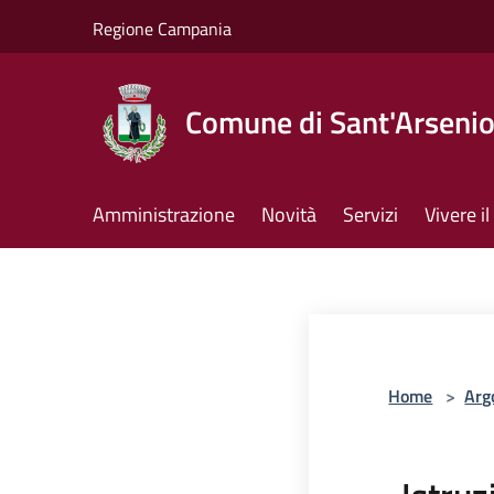
Salta al contenuto principale
Regione Campania
Comune di Sant'Arseni
Amministrazione
Novità
Servizi
Vivere 
Home
>
Arg