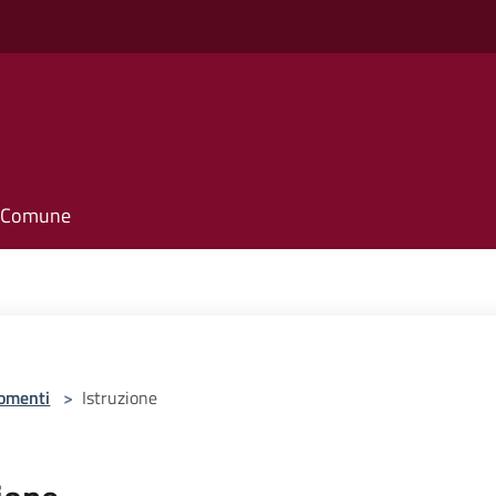
o
il Comune
omenti
>
Istruzione