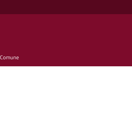
o
il Comune