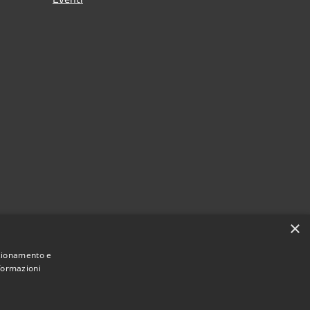
×
nzionamento e
nformazioni