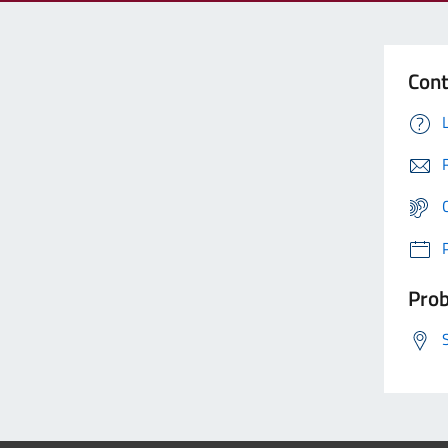
Cont
Prob