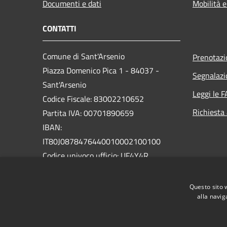
Documenti e dati
Mobilità e
CONTATTI
Comune di Sant'Arsenio
Prenotaz
Piazza Domenico Pica 1 - 84037 -
Segnalazi
Sant'Arsenio
Leggi le 
Codice Fiscale: 83002210652
Richiesta
Partita IVA: 00701890659
IBAN:
IT80J0878476440010002100100
Codice univoco ufficio: UF4Y4R
PEC:
Questo sito 
protocollo@pec.comune.santarsenio.sa.it
alla navig
Centralino Unico: 0975 398033