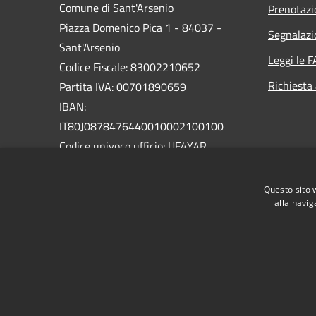
Comune di Sant'Arsenio
Prenotaz
Piazza Domenico Pica 1 - 84037 -
Segnalazi
Sant'Arsenio
Leggi le 
Codice Fiscale: 83002210652
Richiesta
Partita IVA: 00701890659
IBAN:
IT80J0878476440010002100100
Codice univoco ufficio: UF4Y4R
PEC:
Questo sito 
protocollo@pec.comune.santarsenio.sa.it
alla navig
Centralino Unico: 0975 398033
RSS
Accessibilità
Privacy
Cookie
Mappa de