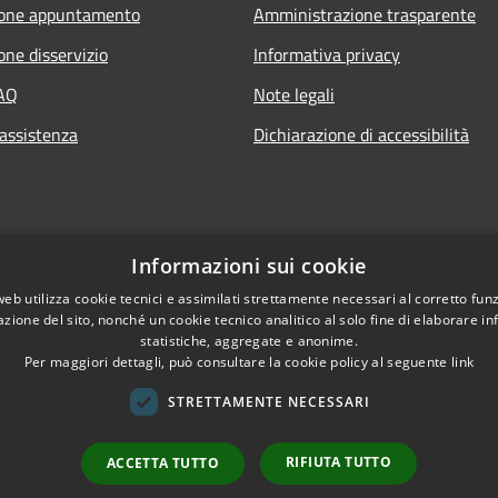
ione appuntamento
Amministrazione trasparente
one disservizio
Informativa privacy
FAQ
Note legali
 assistenza
Dichiarazione di accessibilità
Informazioni sui cookie
web utilizza cookie tecnici e assimilati strettamente necessari al corretto fu
azione del sito, nonché un cookie tecnico analitico al solo fine di elaborare i
statistiche, aggregate e anonime.
Per maggiori dettagli, può consultare la cookie policy al seguente
link
STRETTAMENTE NECESSARI
RIFIUTA TUTTO
ACCETTA TUTTO
l sito
Copyright © 2026 • Co
Sito Precedente