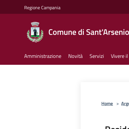
Salta al contenuto principale
Regione Campania
Comune di Sant'Arseni
Amministrazione
Novità
Servizi
Vivere 
Home
>
Arg