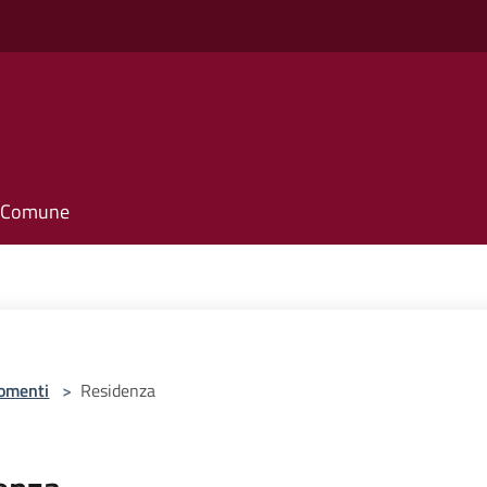
o
il Comune
omenti
>
Residenza