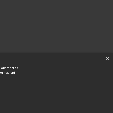
×
nzionamento e
nformazioni
Municipium
Accesso
mune di Sant'Arsenio • Powered by
•