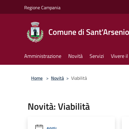
Salta al contenuto principale
Regione Campania
Comune di Sant'Arseni
Amministrazione
Novità
Servizi
Vivere 
Home
>
Novità
>
Viabilità
Novità: Viabilità
AVVISI