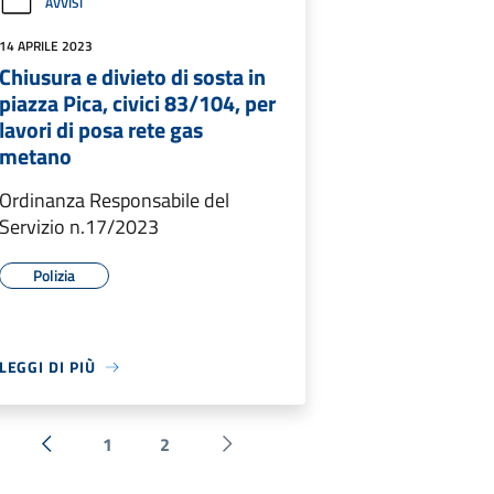
AVVISI
14 APRILE 2023
Chiusura e divieto di sosta in
piazza Pica, civici 83/104, per
lavori di posa rete gas
metano
Ordinanza Responsabile del
Servizio n.17/2023
Polizia
LEGGI DI PIÙ
1
2
« Precedente
Successiva »