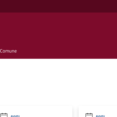
o
il Comune
AVVISI
AVVISI