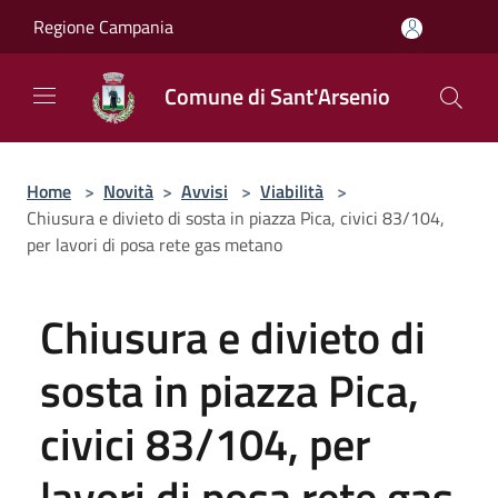
Salta al contenuto principale
Regione Campania
Comune di Sant'Arsenio
Home
>
Novità
>
Avvisi
>
Viabilità
>
Chiusura e divieto di sosta in piazza Pica, civici 83/104,
per lavori di posa rete gas metano
Chiusura e divieto di
sosta in piazza Pica,
civici 83/104, per
lavori di posa rete gas