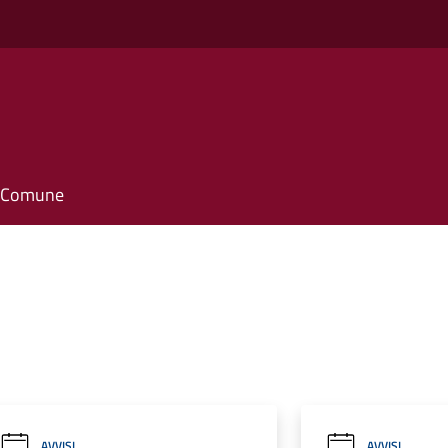
o
il Comune
AVVISI
AVVISI