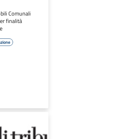
bili Comunali
r finalità
ve
azione