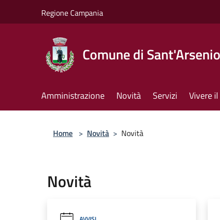
Salta al contenuto principale
Regione Campania
Comune di Sant'Arseni
Amministrazione
Novità
Servizi
Vivere 
Home
>
Novità
>
Novità
Novità
AVVISI