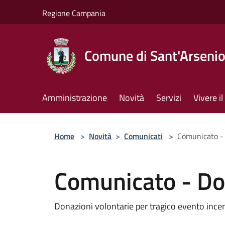
Salta al contenuto principale
Regione Campania
Comune di Sant'Arseni
Amministrazione
Novità
Servizi
Vivere 
Home
>
Novità
>
Comunicati
>
Comunicato - 
Comunicato - Do
Donazioni volontarie per tragico evento inc