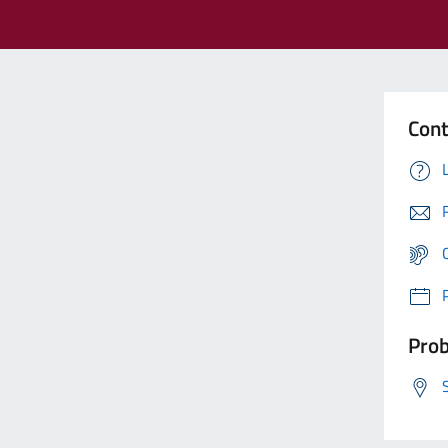
Cont
Prob