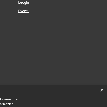
Luoghi
Eventi
×
nzionamento e
nformazioni