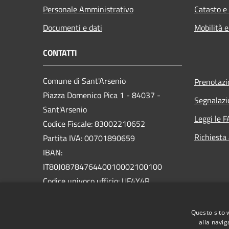
Personale Amministrativo
Catasto e
Documenti e dati
Mobilità e
CONTATTI
Comune di Sant'Arsenio
Prenotaz
Piazza Domenico Pica 1 - 84037 -
Segnalazi
Sant'Arsenio
Leggi le 
Codice Fiscale: 83002210652
Richiesta
Partita IVA: 00701890659
IBAN:
IT80J0878476440010002100100
Codice univoco ufficio: UF4Y4R
PEC:
Questo sito 
protocollo@pec.comune.santarsenio.sa.it
alla navig