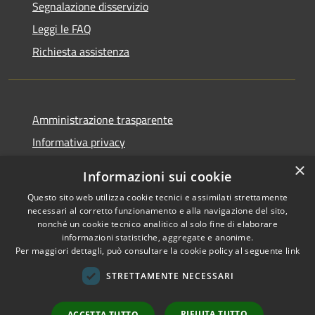
Segnalazione disservizio
Leggi le FAQ
Richiesta assistenza
Amministrazione trasparente
Informativa privacy
Note legali
×
Informazioni sui cookie
Dichiarazione di accessibilità
Questo sito web utilizza cookie tecnici e assimilati strettamente
necessari al corretto funzionamento e alla navigazione del sito,
nonché un cookie tecnico analitico al solo fine di elaborare
informazioni statistiche, aggregate e anonime.
Per maggiori dettagli, può consultare la cookie policy al seguente
link
RSS
Copyright © 2026 • Comune di
Accessibilità
Sant'Arsenio • Powered by
STRETTAMENTE NECESSARI
Privacy
Municipium
Accesso
•
Cookie
redazione
RIFIUTA TUTTO
ACCETTA TUTTO