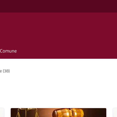
o
il Comune
e (38)