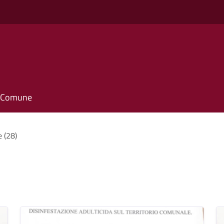
o
il Comune
e (28)