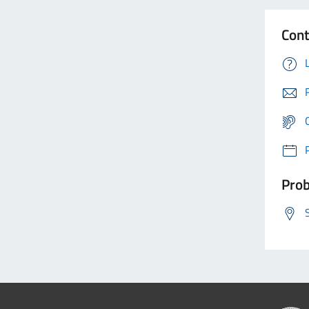
Cont
Prob