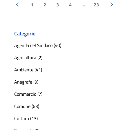
1
2
3
4
...
23
« Precedente
Successi
Categorie
Agenda del Sindaco (40)
Agricoltura (2)
Ambiente (41)
Anagrafe (9)
Commercio (7)
Comune (63)
Cultura (13)