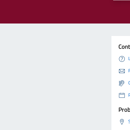
Cont
Prob