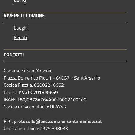
Avvisi
VIVERE IL COMUNE
Luoghi
Eventi
CONTATTI
Comune di Sant'Arsenio
Piazza Domenico Pica 1 - 84037 - Sant'Arsenio
Codice Fiscale: 83002210652
Partita IVA: 00701890659
IBAN: IT80J0878476440010002100100
Codice univoco ufficio: UF4Y4R
PEC:
protocollo@pec.comune.santarsenio.sa.it
Centralino Unico: 0975 398033