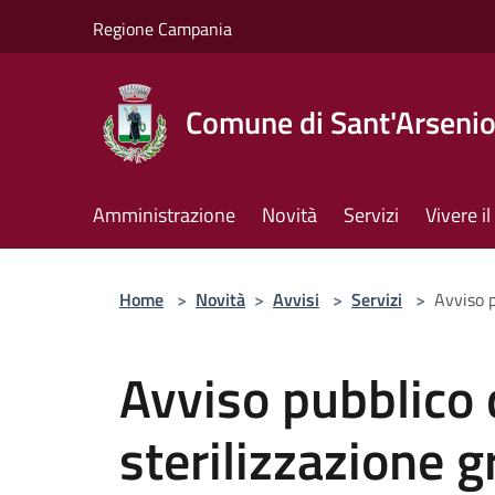
Salta al contenuto principale
Regione Campania
Comune di Sant'Arseni
Amministrazione
Novità
Servizi
Vivere 
Home
>
Novità
>
Avvisi
>
Servizi
>
Avviso p
Avviso pubblico
sterilizzazione g