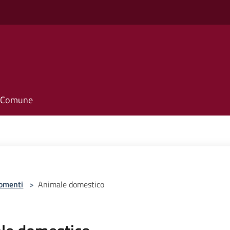
o
il Comune
omenti
>
Animale domestico