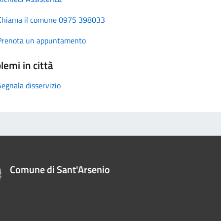
Chiama il comune 0975 398033
Prenota un appuntamento
lemi in città
Segnala disservizio
Comune di Sant'Arsenio