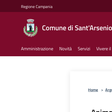
Salta al contenuto principale
Regione Campania
Comune di Sant'Arseni
Amministrazione
Novità
Servizi
Vivere 
Home
>
Arg