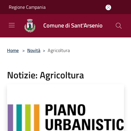
Salta al contenuto principale
Regione Campania
Comune di Sant'Arsenio
Home
>
Novità
>
Agricoltura
Notizie: Agricoltura