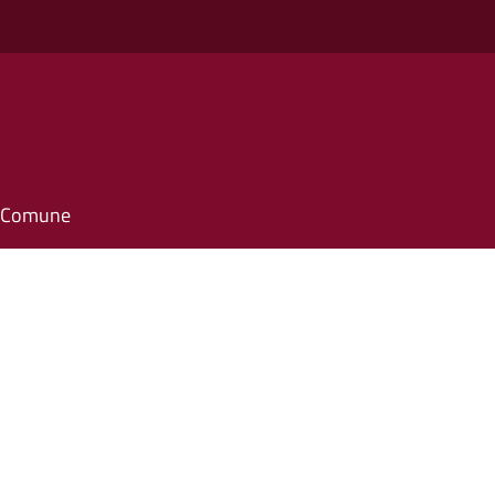
o
il Comune