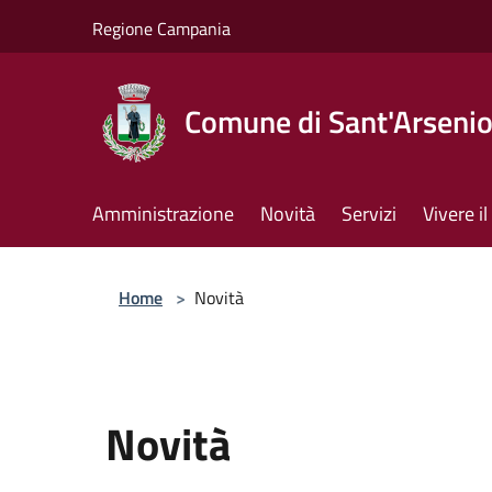
Salta al contenuto principale
Regione Campania
Comune di Sant'Arseni
Amministrazione
Novità
Servizi
Vivere 
Home
>
Novità
Novità