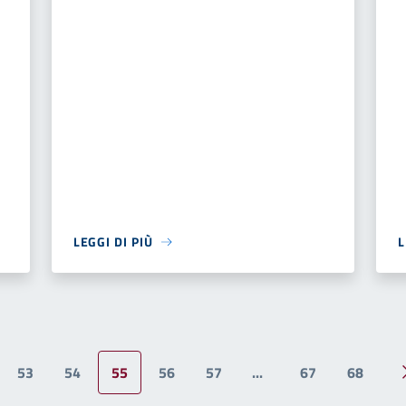
LEGGI DI PIÙ
L
53
54
55
56
57
...
67
68
ina precedente