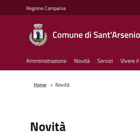
Salta al contenuto principale
Regione Campania
Comune di Sant'Arseni
Amministrazione
Novità
Servizi
Vivere 
Home
>
Novità
Novità