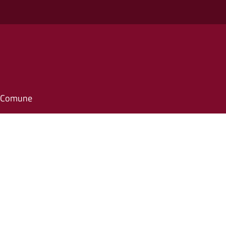
o
il Comune