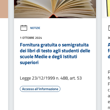
NOTIZIE
1 OTTOBRE 2024
3
Fornitura gratuita o semigratuita
A
dei libri di testo agli studenti delle
scuole Medie e degli Istituti
superiori
P
Legge 23/12/1999 n. 488, art. 53
f
F
Accesso all'informazione
c
a
e
n