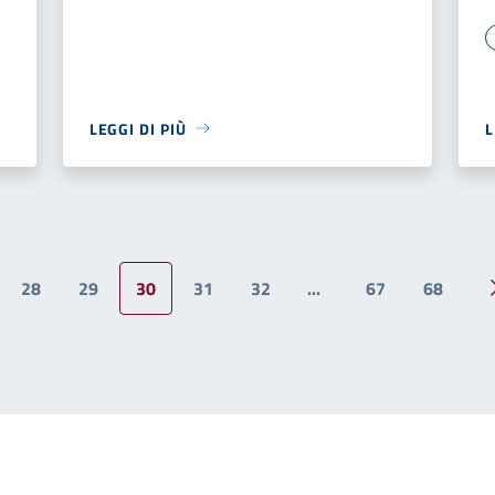
LEGGI DI PIÙ
L
28
29
30
31
32
...
67
68
ina precedente