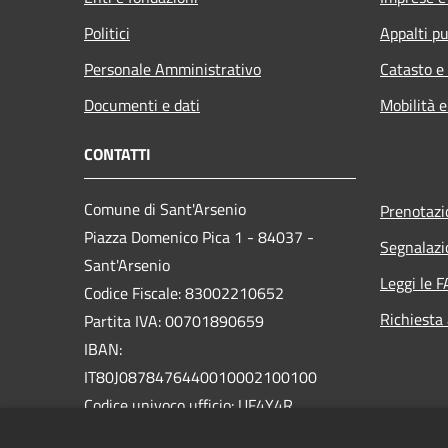
Politici
Appalti pu
Personale Amministrativo
Catasto e
Documenti e dati
Mobilità e
CONTATTI
Comune di Sant'Arsenio
Prenotaz
Piazza Domenico Pica 1 - 84037 -
Segnalazi
Sant'Arsenio
Leggi le 
Codice Fiscale: 83002210652
Richiesta
Partita IVA: 00701890659
IBAN:
IT80J0878476440010002100100
Codice univoco ufficio: UF4Y4R