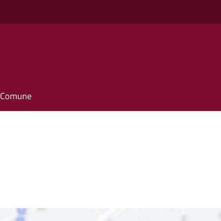
o
il Comune