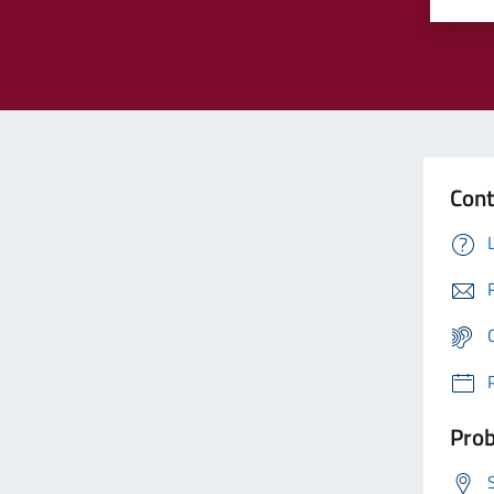
Cont
Prob