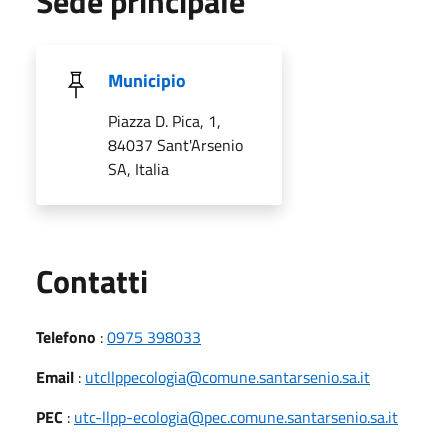
Sede principale
Municipio
Piazza D. Pica, 1,
84037 Sant'Arsenio
SA, Italia
Utili
Contatti
Telefono
:
0975 398033
Email
:
utcllppecologia@comune.santarsenio.sa.it
PEC
:
utc-llpp-ecologia@pec.comune.santarsenio.sa.it