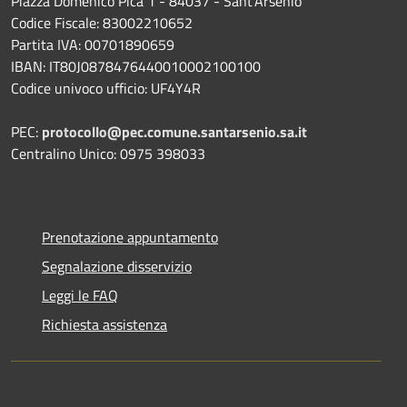
Piazza Domenico Pica 1 - 84037 - Sant'Arsenio
Codice Fiscale: 83002210652
Partita IVA: 00701890659
IBAN: IT80J0878476440010002100100
Codice univoco ufficio: UF4Y4R
PEC:
protocollo@pec.comune.santarsenio.sa.it
Centralino Unico: 0975 398033
Prenotazione appuntamento
Segnalazione disservizio
Leggi le FAQ
Richiesta assistenza