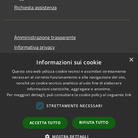
Richiesta assistenza
Amministrazione trasparente
Informativa privacy
Note legali
×
Informazioni sui cookie
Dichiarazione di accessibilità
Questo sito web utilizza cookie tecnici e assimilati strettamente
necessari al corretto funzionamento e alla navigazione del sito,
nonché un cookie tecnico analitico al solo fine di elaborare
informazioni statistiche, aggregate e anonime.
Per maggiori dettagli, può consultare la cookie policy al seguente
link
RSS
Copyright © 2026 • Comune di
Accessibilità
Sant'Arsenio • Powered by
STRETTAMENTE NECESSARI
Privacy
Municipium
Accesso
•
Cookie
redazione
RIFIUTA TUTTO
ACCETTA TUTTO
Mappa del sito
Sito Precedente
MOSTRA DETTAGLI