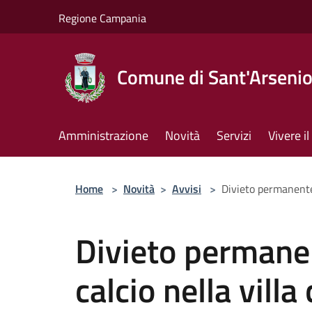
Salta al contenuto principale
Regione Campania
Comune di Sant'Arseni
Amministrazione
Novità
Servizi
Vivere 
Home
>
Novità
>
Avvisi
>
Divieto permanente 
Divieto permanen
calcio nella vill