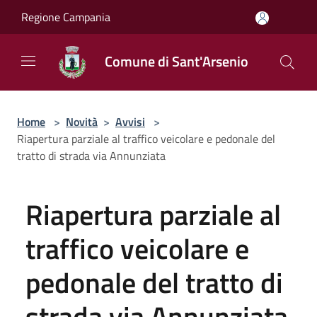
Salta al contenuto principale
Regione Campania
Comune di Sant'Arsenio
Home
>
Novità
>
Avvisi
>
Riapertura parziale al traffico veicolare e pedonale del
tratto di strada via Annunziata
Riapertura parziale al
traffico veicolare e
pedonale del tratto di
strada via Annunziata