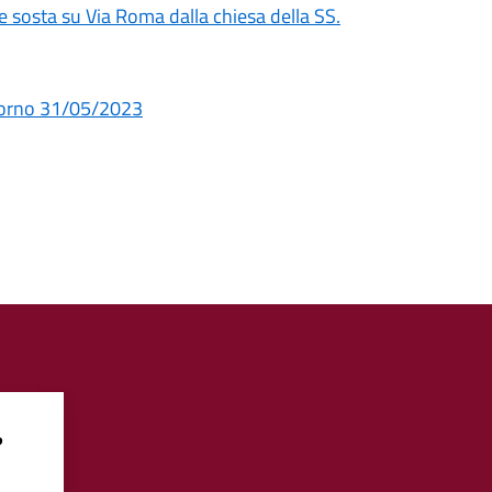
o e sosta su Via Roma dalla chiesa della SS.
giorno 31/05/2023
?