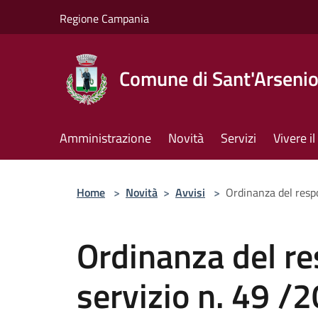
Salta al contenuto principale
Regione Campania
Comune di Sant'Arseni
Amministrazione
Novità
Servizi
Vivere 
Home
>
Novità
>
Avvisi
>
Ordinanza del resp
Ordinanza del re
servizio n. 49 /