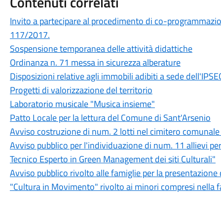
Contenuti correlati
Invito a partecipare al procedimento di co-programmazione 
117/2017.
Sospensione temporanea delle attività didattiche
Ordinanza n. 71 messa in sicurezza alberature
Disposizioni relative agli immobili adibiti a sede dell'IPS
Progetti di valorizzazione del territorio
Laboratorio musicale "Musica insieme"
Patto Locale per la lettura del Comune di Sant'Arsenio
Avviso costruzione di num. 2 lotti nel cimitero comunale
Avviso pubblico per l'individuazione di num. 11 allievi per
Tecnico Esperto in Green Management dei siti Culturali"
Avviso pubblico rivolto alle famiglie per la presentazion
"Cultura in Movimento" rivolto ai minori compresi nella f