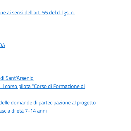
ai sensi dell’art. 55 del d. lgs. n.
EOA
 di Sant'Arsenio
 il corso pilota "Corso di Formazione di
e delle domande di partecipazione al progetto
ascia di età 7-14 anni