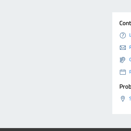
Cont
Prob