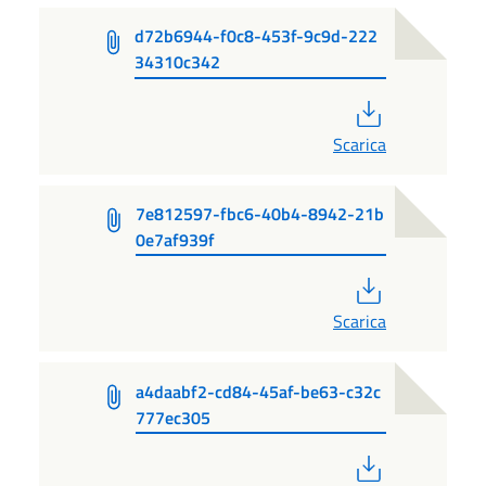
d72b6944-f0c8-453f-9c9d-222
34310c342
PDF
Scarica
7e812597-fbc6-40b4-8942-21b
0e7af939f
PDF
Scarica
a4daabf2-cd84-45af-be63-c32c
777ec305
PDF