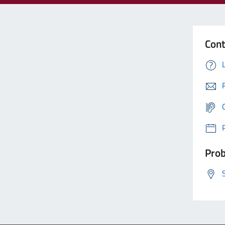
Cont
Prob