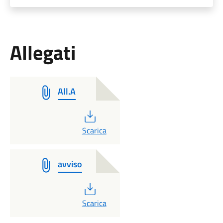
Allegati
All.A
PDF
Scarica
avviso
PDF
Scarica