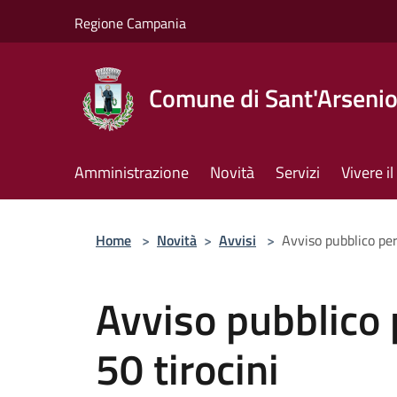
Salta al contenuto principale
Regione Campania
Comune di Sant'Arseni
Amministrazione
Novità
Servizi
Vivere 
Home
>
Novità
>
Avvisi
>
Avviso pubblico per 
Avviso pubblico p
50 tirocini