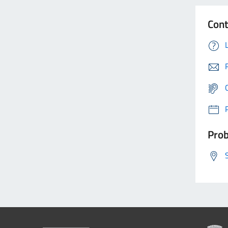
Cont
Prob