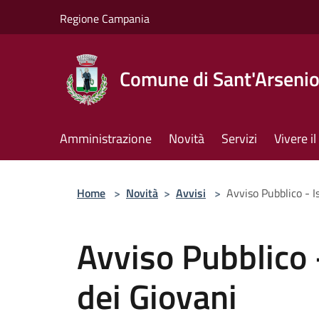
Salta al contenuto principale
Regione Campania
Comune di Sant'Arseni
Amministrazione
Novità
Servizi
Vivere 
Home
>
Novità
>
Avvisi
>
Avviso Pubblico - I
Avviso Pubblico 
dei Giovani