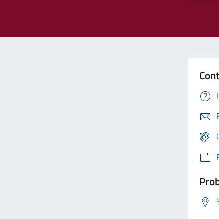
Cont
Prob