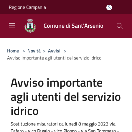
Salta al contenuto principale
Regione Campania
Comune di Sant'Arsenio
Home
>
Novità
>
Avvisi
>
Avviso importante agli utenti del servizio idrico
Avviso importante
agli utenti del servizio
idrico
Sostituzione misuratori da lunedì 8 maggio 2023 via
Cafaro - vico Faggio - vico Pioppo - via San Tommaso -