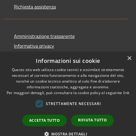
Richiesta assistenza
Amministrazione trasparente
Informativa privacy
Note legali
×
Informazioni sui cookie
Dichiarazione di accessibilità
Questo sito web utilizza cookie tecnici e assimilati strettamente
necessari al corretto funzionamento e alla navigazione del sito,
nonché un cookie tecnico analitico al solo fine di elaborare
informazioni statistiche, aggregate e anonime.
Per maggiori dettagli, può consultare la cookie policy al seguente
link
RSS
Copyright © 2026 • Comune di
Accessibilità
Sant'Arsenio • Powered by
STRETTAMENTE NECESSARI
Privacy
Municipium
Accesso
•
Cookie
redazione
RIFIUTA TUTTO
ACCETTA TUTTO
Mappa del sito
Sito Precedente
MOSTRA DETTAGLI