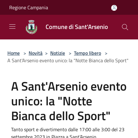
Salta al contenuto principale
Regione Campania
Comune di Sant'Arsenio
Home
>
Novità
>
Notizie
>
Tempo libero
>
A Sant'Arsenio evento unico: la "Notte Bianca dello Sport"
A Sant'Arsenio evento
unico: la "Notte
Bianca dello Sport"
Tanto sport e divertimento dalle 17:00 alle 3:00 del 23
settembre 2023 in Piazza a Sant’Arsenio