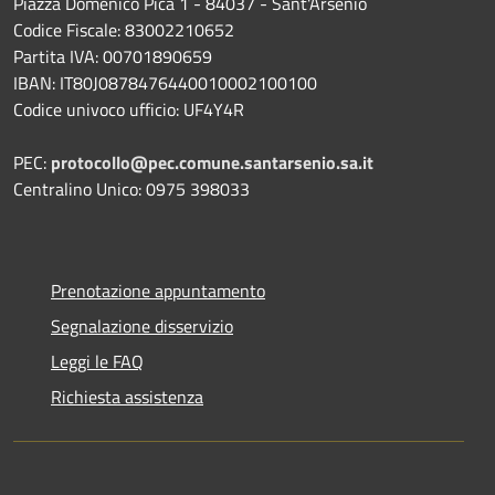
Piazza Domenico Pica 1 - 84037 - Sant'Arsenio
Codice Fiscale: 83002210652
Partita IVA: 00701890659
IBAN: IT80J0878476440010002100100
Codice univoco ufficio: UF4Y4R
PEC:
protocollo@pec.comune.santarsenio.sa.it
Centralino Unico: 0975 398033
Prenotazione appuntamento
Segnalazione disservizio
Leggi le FAQ
Richiesta assistenza