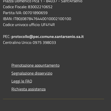
Piazza Domenico Pica 1 - 84037 - Sant'Arsenio
Codice Fiscale: 83002210652
Partita IVA: 00701890659
IBAN: IT80J0878476440010002100100
Codice univoco ufficio: UF4Y4R
PEC:
protocollo@pec.comune.santarsenio.sa.it
Centralino Unico: 0975 398033
Prenotazione appuntamento
Segnalazione disservizio
Leggi le FAQ
Richiesta assistenza