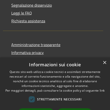
Segnalazione disservizio
Leggi le FAQ
Richiesta assistenza
Amministrazione trasparente
Informativa privacy
Note legali
×
Informazioni sui cookie
Dichiarazione di accessibilità
Questo sito web utilizza cookie tecnici e assimilati strettamente
necessari al corretto funzionamento e alla navigazione del sito,
nonché un cookie tecnico analitico al solo fine di elaborare
informazioni statistiche, aggregate e anonime.
Per maggiori dettagli, può consultare la cookie policy al seguente
link
RSS
Copyright © 2026 • Comune di
Accessibilità
Sant'Arsenio • Powered by
STRETTAMENTE NECESSARI
Privacy
Municipium
Accesso
•