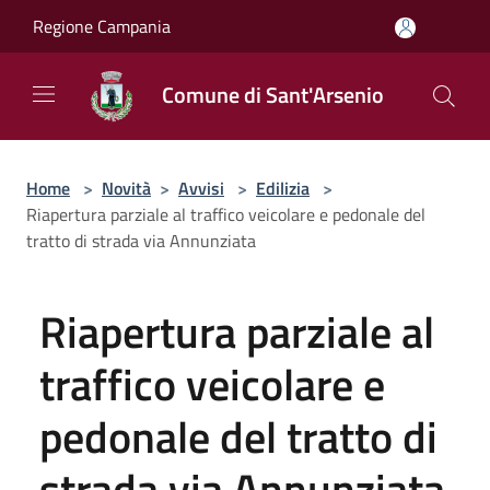
Salta al contenuto principale
Regione Campania
Comune di Sant'Arsenio
Home
>
Novità
>
Avvisi
>
Edilizia
>
Riapertura parziale al traffico veicolare e pedonale del
tratto di strada via Annunziata
Riapertura parziale al
traffico veicolare e
pedonale del tratto di
strada via Annunziata