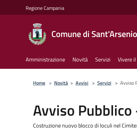
Salta al contenuto principale
Regione Campania
Comune di Sant'Arseni
Amministrazione
Novità
Servizi
Vivere 
Home
>
Novità
>
Avvisi
>
Servizi
>
Avviso P
Avviso Pubblico -
Costruzione nuovo blocco di loculi nel Cimit