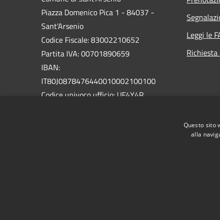
Piazza Domenico Pica 1 - 84037 -
Segnalazi
Sant'Arsenio
Leggi le 
Codice Fiscale: 83002210652
Richiesta
Partita IVA: 00701890659
IBAN:
IT80J0878476440010002100100
Codice univoco ufficio: UF4Y4R
PEC:
Questo sito 
protocollo@pec.comune.santarsenio.sa.it
alla navig
Centralino Unico: 0975 398033
RSS
Accessibilità
Privacy
Cookie
Mappa de