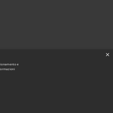
×
nzionamento e
nformazioni
Municipium
Accesso
mune di Sant'Arsenio • Powered by
•
redazione