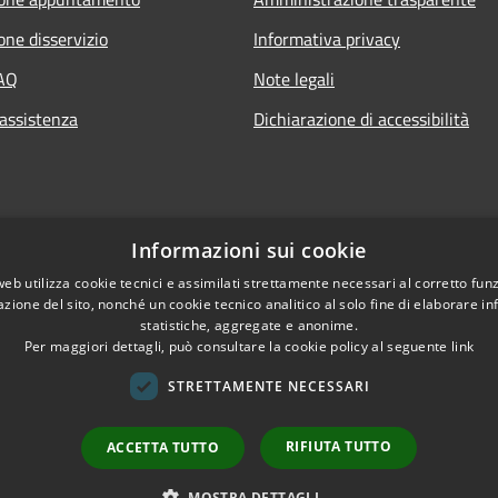
one disservizio
Informativa privacy
FAQ
Note legali
 assistenza
Dichiarazione di accessibilità
Informazioni sui cookie
web utilizza cookie tecnici e assimilati strettamente necessari al corretto fu
azione del sito, nonché un cookie tecnico analitico al solo fine di elaborare i
statistiche, aggregate e anonime.
Per maggiori dettagli, può consultare la cookie policy al seguente
link
STRETTAMENTE NECESSARI
RIFIUTA TUTTO
ACCETTA TUTTO
l sito
Copyright © 2026 • Co
Sito Precedente
MOSTRA DETTAGLI