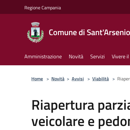
Salta al contenuto principale
Regione Campania
Comune di Sant'Arseni
Amministrazione
Novità
Servizi
Vivere 
Home
>
Novità
>
Avvisi
>
Viabilità
>
Riaper
Riapertura parzia
veicolare e pedon