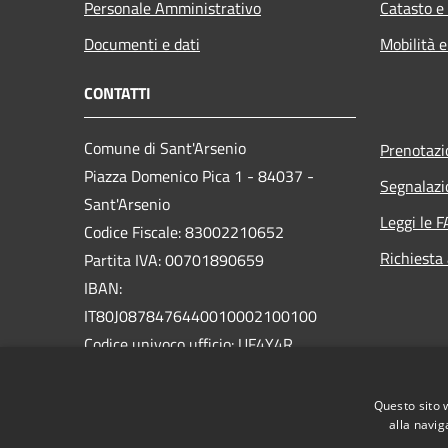
Personale Amministrativo
Catasto e
Documenti e dati
Mobilità e
CONTATTI
Comune di Sant'Arsenio
Prenotaz
Piazza Domenico Pica 1 - 84037 -
Segnalazi
Sant'Arsenio
Leggi le 
Codice Fiscale: 83002210652
Richiesta
Partita IVA: 00701890659
IBAN:
IT80J0878476440010002100100
Codice univoco ufficio: UF4Y4R
PEC:
Questo sito 
protocollo@pec.comune.santarsenio.sa.it
alla navig
Centralino Unico: 0975 398033