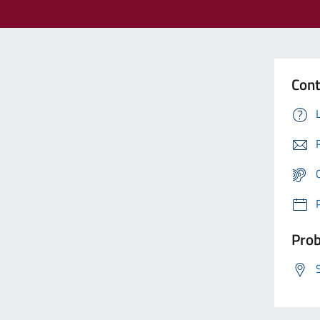
Cont
Prob