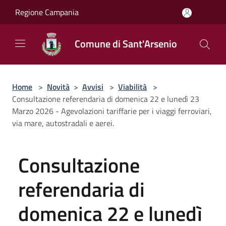
Salta al contenuto principale
Regione Campania
Comune di Sant'Arsenio
Home
>
Novità
>
Avvisi
>
Viabilità
>
Consultazione referendaria di domenica 22 e lunedì 23
Marzo 2026 - Agevolazioni tariffarie per i viaggi ferroviari,
via mare, autostradali e aerei.
Consultazione
referendaria di
domenica 22 e lunedì