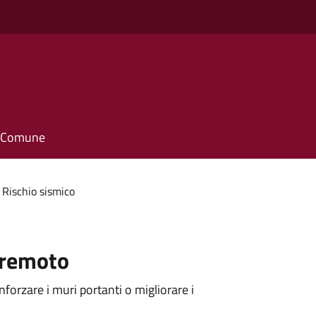
o
il Comune
Rischio sismico
rremoto
nforzare i muri portanti o migliorare i