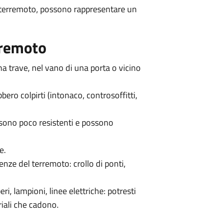
di terremoto, possono rappresentare un
rremoto
na trave, nel vano di una porta o vicino
ero colpirti (intonaco, controsoffitti,
o sono poco resistenti e possono
e.
enze del terremoto: crollo di ponti,
beri, lampioni, linee elettriche: potresti
riali che cadono.