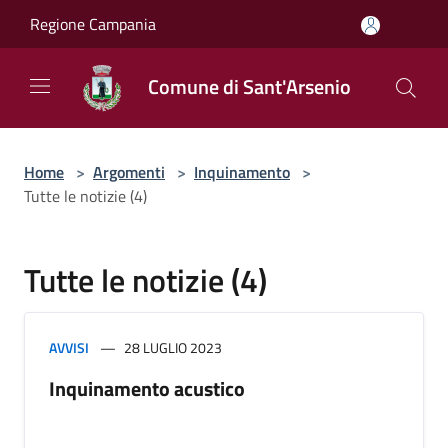
Salta al contenuto principale
Regione Campania
Comune di Sant'Arsenio
Home
>
Argomenti
>
Inquinamento
>
Tutte le notizie (4)
Tutte le notizie (4)
AVVISI
28 LUGLIO 2023
Inquinamento acustico