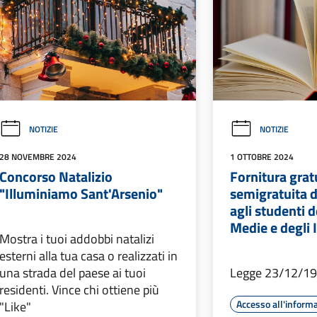
NOTIZIE
NOTIZIE
28 NOVEMBRE 2024
1 OTTOBRE 2024
Concorso Natalizio
Fornitura grat
"Illuminiamo Sant'Arsenio"
semigratuita de
agli studenti d
Medie e degli I
Mostra i tuoi addobbi natalizi
esterni alla tua casa o realizzati in
una strada del paese ai tuoi
Legge 23/12/199
residenti. Vince chi ottiene più
Accesso all'inform
"Like"