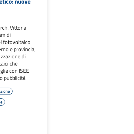
etico: nuove
rch. Vittoria
am di
el fotovoltaico
rno e provincia,
lizzazione di
taici che
iglie con ISEE
 pubblicità.
azione
le