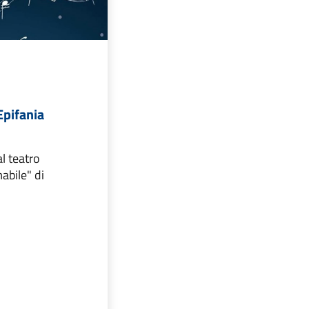
Epifania
l teatro
bile" di