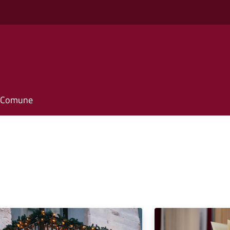
o
il Comune