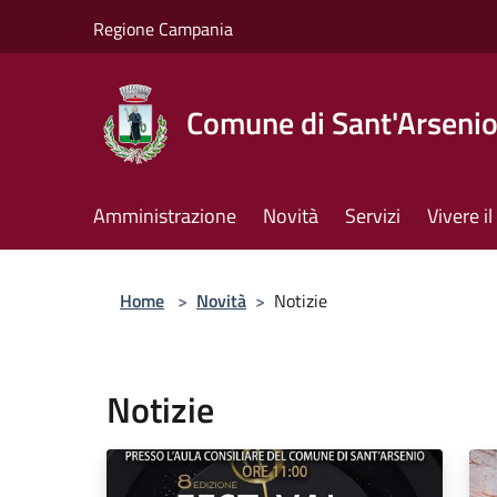
Salta al contenuto principale
Regione Campania
Comune di Sant'Arseni
Amministrazione
Novità
Servizi
Vivere 
Home
>
Novità
>
Notizie
Notizie