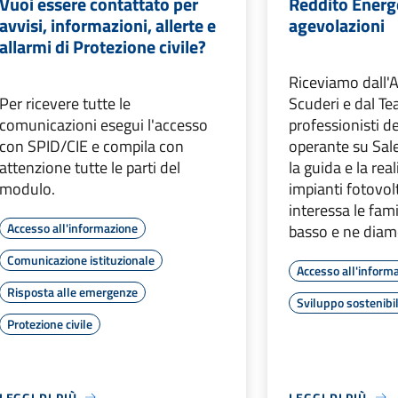
Vuoi essere contattato per
Reddito Energ
avvisi, informazioni, allerte e
agevolazioni
allarmi di Protezione civile?
Riceviamo dall'A
Per ricevere tutte le
Scuderi e dal Te
comunicazioni esegui l'accesso
professionisti d
con SPID/CIE e compila con
operante su Sale
attenzione tutte le parti del
la guida e la rea
modulo.
impianti fotovol
interessa le fam
Accesso all'informazione
basso e ne diamo
Comunicazione istituzionale
Accesso all'inform
Risposta alle emergenze
Sviluppo sostenibi
Protezione civile
LEGGI DI PIÙ
LEGGI DI PIÙ