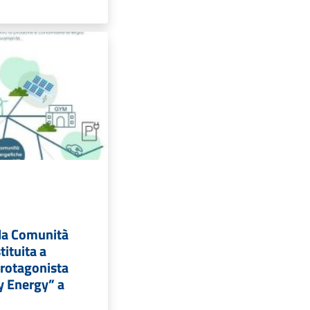
lla Comunità
tituita a
protagonista
y Energy” a