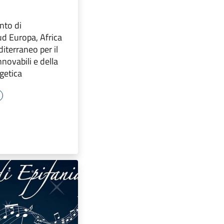
ento di
ud Europa, Africa
iterraneo per il
nnovabili e della
getica