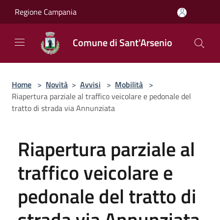
Salta al contenuto principale
Regione Campania
Comune di Sant'Arsenio
Home
>
Novità
>
Avvisi
>
Mobilità
>
Riapertura parziale al traffico veicolare e pedonale del
tratto di strada via Annunziata
Riapertura parziale al
traffico veicolare e
pedonale del tratto di
strada via Annunziata