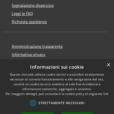
Segnalazione disservizio
Leggi le FAQ
Richiesta assistenza
Amministrazione trasparente
Informativa privacy
Note legali
×
Informazioni sui cookie
Dichiarazione di accessibilità
Questo sito web utilizza cookie tecnici e assimilati strettamente
necessari al corretto funzionamento e alla navigazione del sito,
nonché un cookie tecnico analitico al solo fine di elaborare
informazioni statistiche, aggregate e anonime.
Per maggiori dettagli, può consultare la cookie policy al seguente
link
RSS
Copyright © 2026 • Comune di
Accessibilità
Sant'Arsenio • Powered by
STRETTAMENTE NECESSARI
Privacy
Municipium
Accesso
•