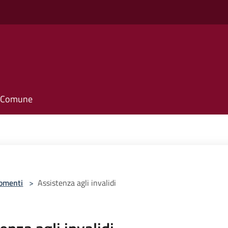
o
il Comune
omenti
>
Assistenza agli invalidi