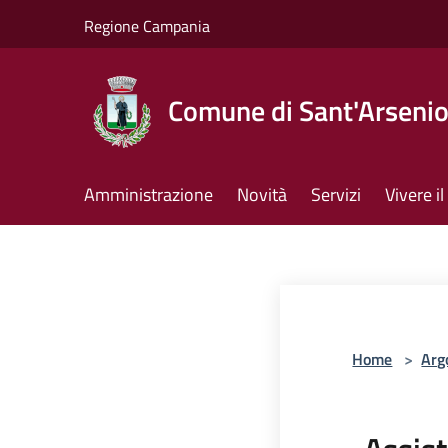
Salta al contenuto principale
Regione Campania
Comune di Sant'Arseni
Amministrazione
Novità
Servizi
Vivere 
Home
>
Arg