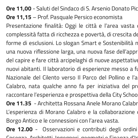
Ore 11,00
- Saluti del Sindaco di S. Arsenio Donato Pi
Ore 11,15
– Prof. Pasquale Persico economista
Presentazione finalità: Oggi le città e l’area vasta 
complessità fatta di ricchezza e povertà, di crescita d
forme di esclusioni. Lo slogan Smart e Sostenibilità
una nuova riflessione larga, una nuova fase dell’ap
del capire e fare città arcipelaghi di nuove aspettati
nuovi abitanti. Il laboratorio di esperienze messo a
Nazionale del Cilento verso Il Parco del Pollino e l
Calabro, nata qualche anno fa per iniziativa del pr
raccontare l’esperienza e prospettiva della City School:
Ore 11.35
- Architetta Rossana Anele Morano Calab
L’esperienza di Morano Calabro e la collaborazione 
Borgo Antico e le connessioni con l’area vasta.
Ore 12.00
-
Osservazioni e contributi degli ordini
Cosenza. Architetti, Ingegneri, geometri e Finanza d’