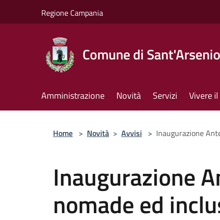
Salta al contenuto principale
Regione Campania
Comune di Sant'Arseni
Amministrazione
Novità
Servizi
Vivere 
Home
>
Novità
>
Avvisi
>
Inaugurazione Ante
Inaugurazione A
nomade ed inclu