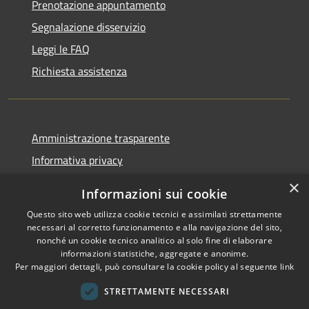
Prenotazione appuntamento
Segnalazione disservizio
Leggi le FAQ
Richiesta assistenza
Amministrazione trasparente
Informativa privacy
Note legali
×
Informazioni sui cookie
Dichiarazione di accessibilità
Questo sito web utilizza cookie tecnici e assimilati strettamente
necessari al corretto funzionamento e alla navigazione del sito,
nonché un cookie tecnico analitico al solo fine di elaborare
informazioni statistiche, aggregate e anonime.
Per maggiori dettagli, può consultare la cookie policy al seguente
link
RSS
Copyright © 2026 • Comune di
Accessibilità
Sant'Arsenio • Powered by
STRETTAMENTE NECESSARI
Privacy
Municipium
Accesso
•