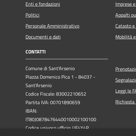
Enti e fondazioni
Imprese 
Politici
Appalti pu
Personale Amministrativo
Catasto e
Documenti e dati
Mobilità e
CONTATTI
Comune di Sant'Arsenio
Prenotaz
Piazza Domenico Pica 1 - 84037 -
Segnalazi
Sant'Arsenio
Leggi le 
Codice Fiscale: 83002210652
Richiesta
Partita IVA: 00701890659
IBAN:
IT80J0878476440010002100100
Codice univoco ufficio: UF4Y4R