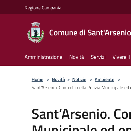
Salta al contenuto principale
Regione Campania
Comune di Sant'Arseni
Amministrazione
Novità
Servizi
Vivere 
Home
>
Novità
>
Notizie
>
Ambiente
>
Sant’Arsenio. Controlli della Polizia Municipale ed 
Sant’Arsenio. Con
Municipale ed op