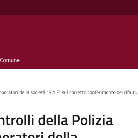
o
il Comune
operatori della società “R.A.F.” sul corretto conferimento dei rifiut
trolli della Polizia
eratori della