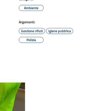
Ambiente
Argomenti:
Gestione rifiuti
Igiene pubblica
Polizia