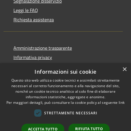
Segnalazione disservizio
Leggi le FAQ
Richiesta assistenza
Amministrazione trasparente
Informativa privacy
Note legali
×
Informazioni sui cookie
Dichiarazione di accessibilità
Questo sito web utilizza cookie tecnici e assimilati strettamente
necessari al corretto funzionamento e alla navigazione del sito,
nonché un cookie tecnico analitico al solo fine di elaborare
informazioni statistiche, aggregate e anonime.
Per maggiori dettagli, può consultare la cookie policy al seguente
link
RSS
Copyright © 2026 • Comune di
Accessibilità
Sant'Arsenio • Powered by
STRETTAMENTE NECESSARI
Privacy
Municipium
Accesso
•
Cookie
redazione
RIFIUTA TUTTO
ACCETTA TUTTO