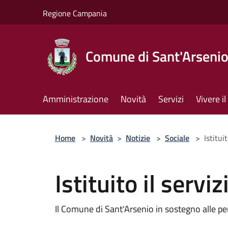
Salta al contenuto principale
Regione Campania
Comune di Sant'Arseni
Amministrazione
Novità
Servizi
Vivere 
Home
>
Novità
>
Notizie
>
Sociale
>
Istitui
Istituito il servi
Il Comune di Sant'Arsenio in sostegno alle p