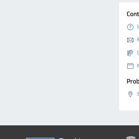
Cont
Prob