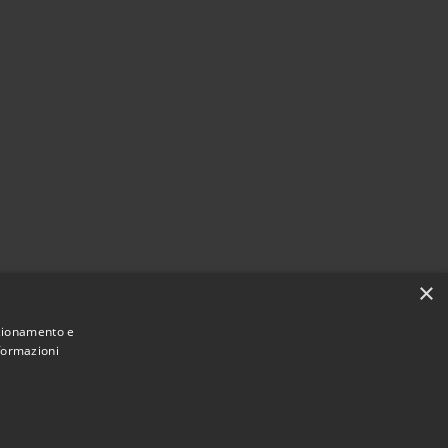
×
nzionamento e
nformazioni