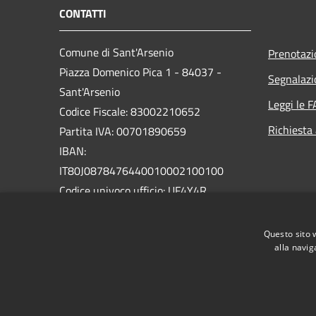
CONTATTI
Comune di Sant'Arsenio
Prenotaz
Piazza Domenico Pica 1 - 84037 -
Segnalazi
Sant'Arsenio
Leggi le 
Codice Fiscale: 83002210652
Richiesta
Partita IVA: 00701890659
IBAN:
IT80J0878476440010002100100
Codice univoco ufficio: UF4Y4R
PEC:
Questo sito 
protocollo@pec.comune.santarsenio.sa.it
alla navig
Centralino Unico: 0975 398033