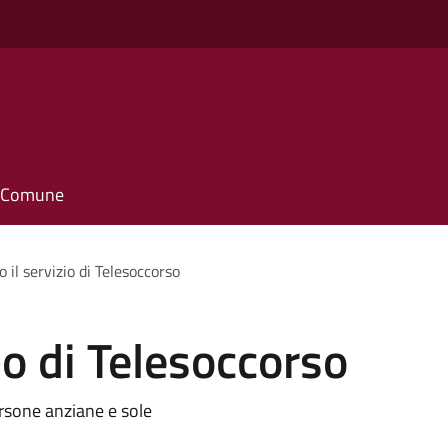
o
il Comune
to il servizio di Telesoccorso
zio di Telesoccorso
ersone anziane e sole